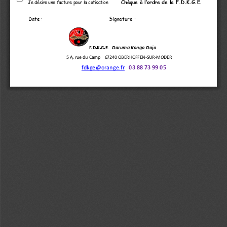
Chèque à l’ordre de la F.D.K.G.E.
Je désire une facture pour la cotisation
Signature : 
Date :    
Daruma Kongo Dojo
F.D.K.G.E
.
5 A, rue du Camp    67240 OBERHOFFEN
-
SUR
-
MODER 
fdkge@orange.fr
03 88 73 99 05