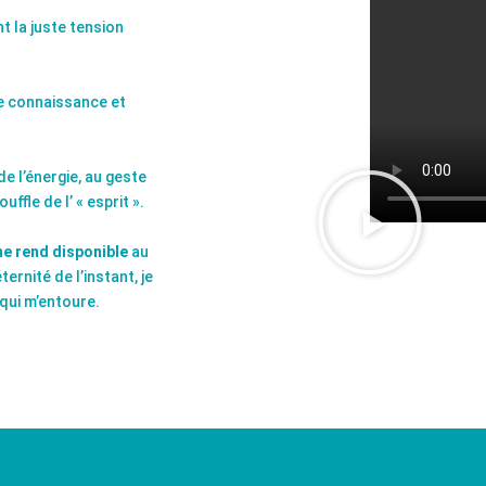
t la juste tension
de connaissance et
 de l’énergie, au geste
uffle de l’ « esprit ».
me rend disponible
au
ernité de l’instant, je
ui m’entoure.